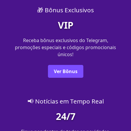
🎁 Bônus Exclusivos
VIP
Receba bônus exclusivos do Telegram,
promoções especiais e códigos promocionais
únicos!
Ver Bônus
📢 Notícias em Tempo Real
24/7