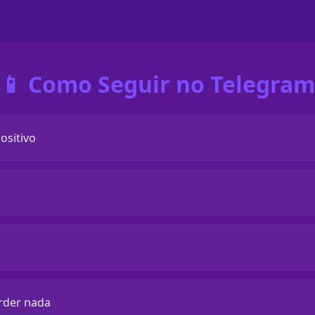
📱 Como Seguir no Telegram
ositivo
erder nada