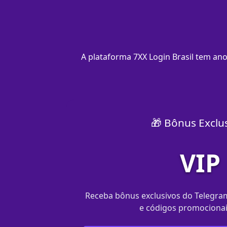
A plataforma 7XX Login Brasil tem an
🎁 Bônus Exclu
VIP
Receba bônus exclusivos do Telegra
e códigos promocionai