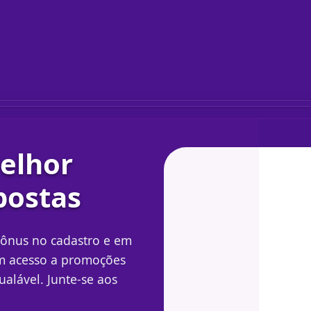
Melhor
postas
bônus no cadastro e em
em acesso a promoções
ualável. Junte-se aos