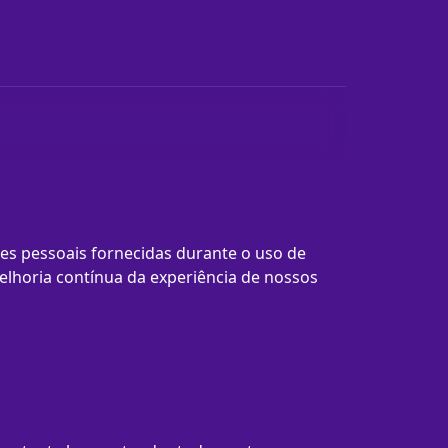
es pessoais fornecidas durante o uso de
elhoria contínua da experiência de nossos