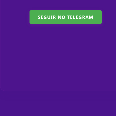
SEGUIR NO TELEGRAM