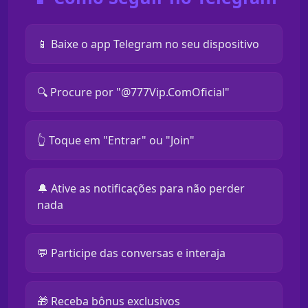
📱 Baixe o app Telegram no seu dispositivo
🔍 Procure por "@777Vip.ComOficial"
👆 Toque em "Entrar" ou "Join"
🔔 Ative as notificações para não perder
nada
💬 Participe das conversas e interaja
🎁 Receba bônus exclusivos