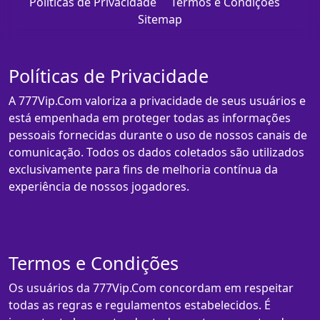
Políticas de Privacidade
Termos e Condições
Sitemap
Políticas de Privacidade
A 777Vip.Com valoriza a privacidade de seus usuários e
está empenhada em proteger todas as informações
pessoais fornecidas durante o uso de nossos canais de
comunicação. Todos os dados coletados são utilizados
exclusivamente para fins de melhoria contínua da
experiência de nossos jogadores.
Termos e Condições
Os usuários da 777Vip.Com concordam em respeitar
todas as regras e regulamentos estabelecidos. É