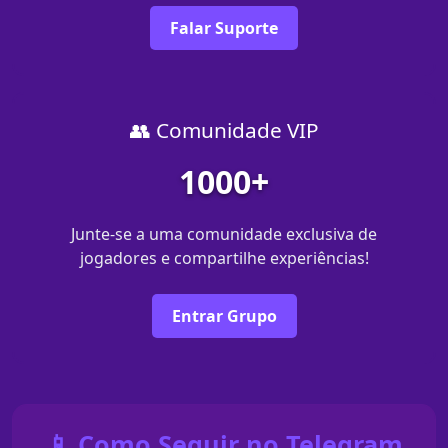
Falar Suporte
👥 Comunidade VIP
1000+
Junte-se a uma comunidade exclusiva de
jogadores e compartilhe experiências!
Entrar Grupo
📱 Como Seguir no Telegram