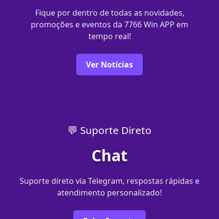
Fique por dentro de todas as novidades,
promoções e eventos da 7766 Win APP em
tempo real!
Ver Notícias
💬 Suporte Direto
Chat
Suporte direto via Telegram, respostas rápidas e
atendimento personalizado!