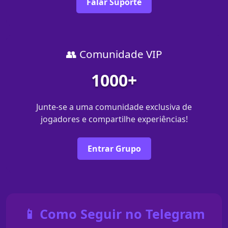
Falar Suporte
👥 Comunidade VIP
1000+
Junte-se a uma comunidade exclusiva de
jogadores e compartilhe experiências!
Entrar Grupo
📱 Como Seguir no Telegram