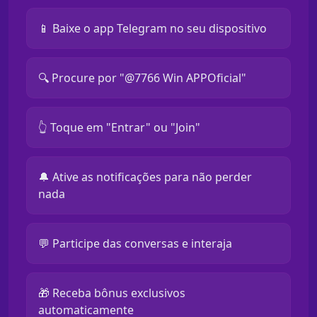
📱 Baixe o app Telegram no seu dispositivo
🔍 Procure por "@7766 Win APPOficial"
👆 Toque em "Entrar" ou "Join"
🔔 Ative as notificações para não perder
nada
💬 Participe das conversas e interaja
🎁 Receba bônus exclusivos
automaticamente