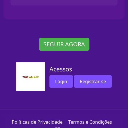
SEGUIR AGORA
Acessos
Login
Registrar-se
Políticas de Privacidade
Termos e Condições