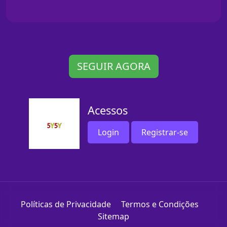
SEGUIR AGORA
Acessos
Login
Registrar-se
Políticas de Privacidade
Termos e Condições
Sitemap