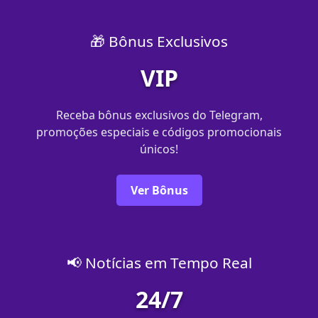
🎁 Bônus Exclusivos
VIP
Receba bônus exclusivos do Telegram,
promoções especiais e códigos promocionais
únicos!
Ver Bônus
📢 Notícias em Tempo Real
24/7