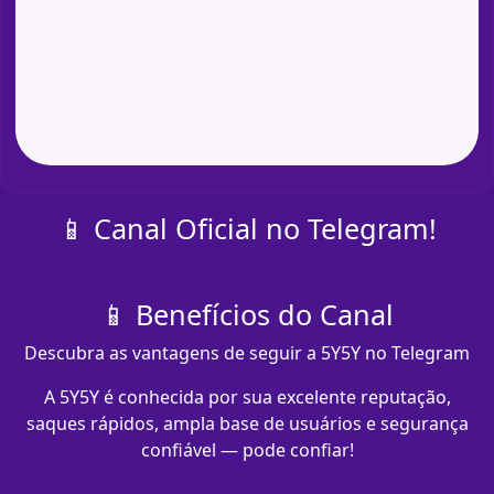
📱 Canal Oficial no Telegram!
📱 Benefícios do Canal
Descubra as vantagens de seguir a 5Y5Y no Telegram
A 5Y5Y é conhecida por sua excelente reputação,
saques rápidos, ampla base de usuários e segurança
confiável — pode confiar!